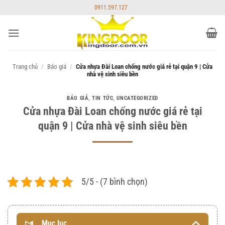
Bỏ
0911.597.127
qua
nội
dung
Trang chủ
/
Báo giá
/
Cửa nhựa Đài Loan chống nước giá rẻ tại quận 9 | Cửa
nhà vệ sinh siêu bền
BÁO GIÁ
,
TIN TỨC
,
UNCATEGORIZED
Cửa nhựa Đài Loan chống nước giá rẻ tại
quận 9 | Cửa nhà vệ sinh siêu bền
5/5 - (7 bình chọn)
Mục lục