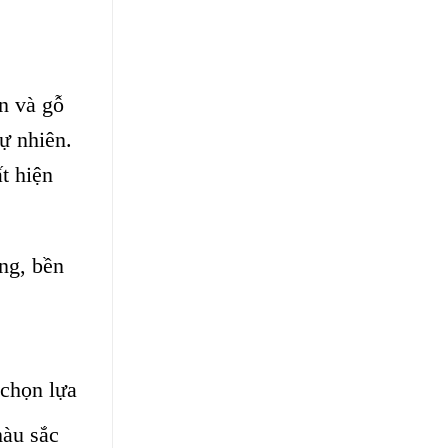
ên và
gỗ
ự nhiên.
t hiện
ng, bền
chọn lựa
màu sắc