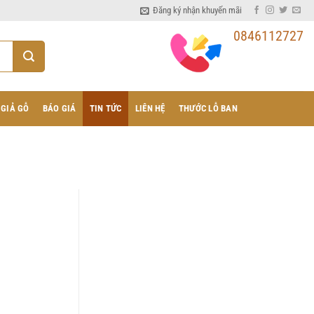
Đăng ký nhận khuyến mãi
0846112727
 GIẢ GỖ
BÁO GIÁ
TIN TỨC
LIÊN HỆ
THƯỚC LỖ BAN