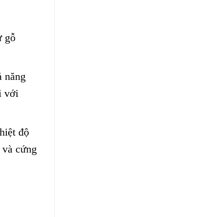
ư gỗ
ả năng
 với
hiệt độ
n và cứng