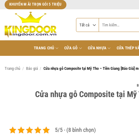
Bỏ
KHUYẾN M ÃI TRỌN GÓI 5 TRIỆU
qua
nội
Tìm
dung
kiếm:
TRANG CHỦ
CỬA GỖ
CỬA NHỰA
CỬA THÉP V
Trang chủ
/
Báo giá
/
Cửa nhựa gỗ Composite tại Mỹ Tho – Tiền Giang [Báo Giá] m
B
Cửa nhựa gỗ Composite tại Mỹ 
5/5 - (8 bình chọn)