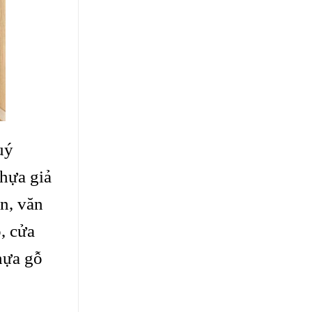
uý
hựa giả
ện, văn
, cửa
hựa gỗ