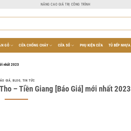
NÂNG CAO GIÁ TRỊ CÔNG TRÌNH
ÂN GỖ
CỬA CHỐNG CHÁY
CỬA SỔ
PHỤ KIỆN CỬA
TỦ BẾP NHỰA
ới nhất 2023
ÁO GIÁ
,
BLOG
,
TIN TỨC
Tho – Tiền Giang [Báo Giá] mới nhất 2023