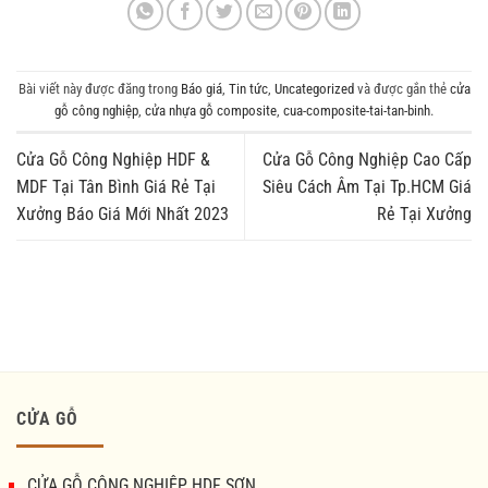
Bài viết này được đăng trong
Báo giá
,
Tin tức
,
Uncategorized
và được gắn thẻ
cửa
gỗ công nghiệp
,
cửa nhựa gỗ composite
,
cua-composite-tai-tan-binh
.
Cửa Gỗ Công Nghiệp HDF &
Cửa Gỗ Công Nghiệp Cao Cấp
MDF Tại Tân Bình Giá Rẻ Tại
Siêu Cách Âm Tại Tp.HCM Giá
Xưởng Báo Giá Mới Nhất 2023
Rẻ Tại Xưởng
CỬA GỖ
CỬA GỖ CÔNG NGHIỆP HDF SƠN