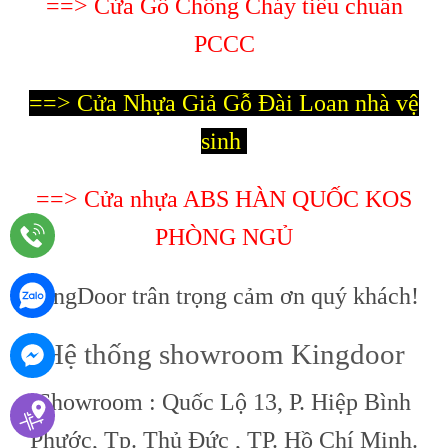
==> Cửa Gỗ Chống Cháy tiêu chuẩn
PCCC
==> Cửa Nhựa Giả Gỗ Đài Loan nhà vệ
sinh
==> Cửa nhựa ABS HÀN QUỐC KOS
PHÒNG NGỦ
KingDoor trân trọng cảm ơn quý khách!
Hệ thống showroom Kingdoor
Showroom : Quốc Lộ 13, P. Hiệp Bình
Phước, Tp. Thủ Đức , TP. Hồ Chí Minh.