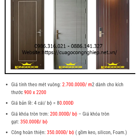
Giá tính theo mét vuông:
2.700.000Đ/ m
2 dành cho kích
thước
900 x 2200
Giá bản lề: 4 cái/ bộ = 8
0.000Đ
Giá khóa tròn trơn:
200.000Đ/ bộ
– Giá khóa tròn
gạt:
350.000Đ/ bộ
Công hoàn thiện:
350.000Đ/ bộ
( gồm keo, silicon, Foam.)