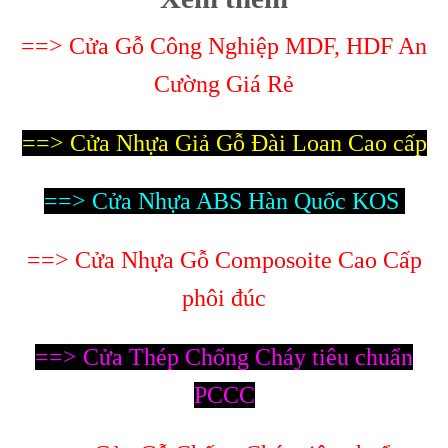
==> Cửa Gỗ Công Nghiệp MDF, HDF An
Cường Giá Rẻ
==> Cửa Nhựa Giả Gỗ Đài Loan Cao cấp
==> Cửa Nhựa ABS Hàn Quốc KOS
==> Cửa Nhựa Gỗ Composoite Cao Cấp
phôi đúc
==> Cửa Thép Chống Cháy tiêu chuẩn
PCCC