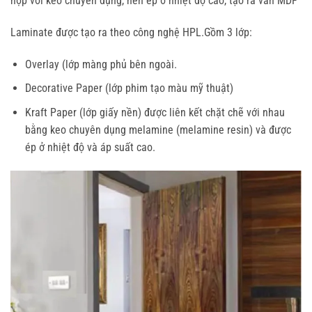
hợp với keo chuyên dụng, nén ép ở nhiệt độ cao, tạo ra ván MDF
Laminate được tạo ra theo công nghệ HPL.Gồm 3 lớp:
Overlay (lớp màng phủ bên ngoài.
Decorative Paper (lớp phim tạo màu mỹ thuật)
Kraft Paper (lớp giấy nền) được liên kết chặt chẽ với nhau
bằng keo chuyên dụng melamine (melamine resin) và được
ép ở nhiệt độ và áp suất cao.