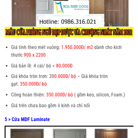
Giá tính theo mét vuông:
1.950.000Đ/ m2
dành cho kích
thước
900 x 2200
Giá bản lề: 4 cái/ bộ =
80.000Đ
Giá khóa tròn trơn: 20
0.000Đ/ bộ
– Giá khóa tròn
gạt:
350.000Đ/ bộ
Công hoàn thiện
: 350.000Đ/ bộ
( gồm keo, silicon, Foam.)
Giá trên chưa bao gồm ô kính và chỉ nối
5 > Cửa MDF Laminate