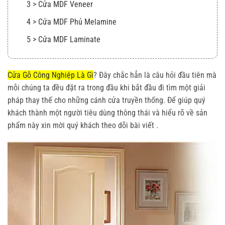
3 > Cửa MDF Veneer
4 > Cửa MDF Phủ Melamine
5 > Cửa MDF Laminate
Báo Giá Các Loại Cửa HDF &MDF
1 > Cửa HDF Sơn NC
Cửa Gỗ Công Nghiệp Là Gì
? Đây chắc hẳn là câu hỏi đầu tiên mà
mỗi chúng ta đều đặt ra trong đầu khi bắt đầu đi tìm một giải
2 > Cửa HDF Veneer
pháp thay thế cho những cánh cửa truyền thống. Để giúp quý
3 > Cửa MDF Veneer
khách thành một người tiêu dùng thông thái và hiểu rõ về sản
phẩm này xin mời quý khách theo dõi bài viết .
4 > Cửa MDF Melamine
5 > Cửa MDF Laminate
Tin liên quan:
Liên hệ tư vấn và mua hàng tại đây
Xem thêm
Hệ thống showroom Kingdoor