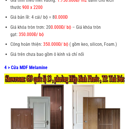
Giá tính theo mét vuông:
1.750.000Đ/ m2
dành cho kích
thước
900 x 2200
Giá bản lề: 4 cái/ bộ = 8
0.000Đ
Giá khóa tròn trơn: 20
0.000Đ/ bộ
– Giá khóa tròn
gạt:
350.000Đ/ bộ
Công hoàn thiện:
350.000Đ/ bộ
( gồm keo, silicon, Foam.)
Giá trên chưa bao gồm ô kính và chỉ nối
4 > Cửa MDF Melamine