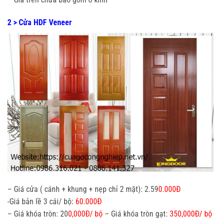
2 > Cửa HDF Veneer
– Giá cửa ( cánh + khung + nẹp chỉ 2 mặt): 2.59
0.000Đ
-Giá bản lề 3 cái/ bộ:
60.000Đ
– Giá khóa tròn: 20
0,000Đ/ bộ
– Giá khóa tròn gạt:
350,000Đ/ bộ