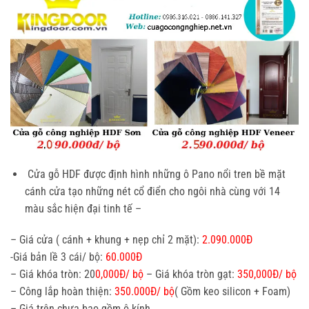
Cửa gỗ HDF được định hình những ô Pano nổi tren bề mặt
cánh cửa tạo những nét cổ điển cho ngôi nhà cùng với 14
màu sắc hiện đại tinh tế –
– Giá cửa ( cánh + khung + nẹp chỉ 2 mặt):
2.090.000Đ
-Giá bản lề 3 cái/ bộ:
60.000Đ
– Giá khóa tròn: 20
0,000Đ/ bộ
– Giá khóa tròn gạt:
350,000Đ/ bộ
– Công lắp hoàn thiện:
350.000Đ/ bộ
( Gồm keo silicon + Foam)
– Giá trên chưa bao gồm ô kính