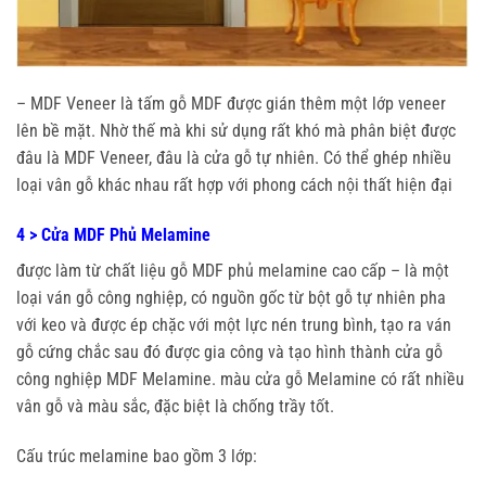
– MDF Veneer là tấm gỗ MDF được gián thêm một lớp veneer
lên bề mặt. Nhờ thế mà khi sử dụng rất khó mà phân biệt được
đâu là MDF Veneer, đâu là cửa gỗ tự nhiên. Có thể ghép nhiều
loại vân gỗ khác nhau rất hợp với phong cách nội thất hiện đại
4 > Cửa MDF Phủ Melamine
được làm từ chất liệu gỗ MDF phủ melamine cao cấp – là một
loại ván gỗ công nghiệp, có nguồn gốc từ bột gỗ tự nhiên pha
với keo và được ép chặc với một lực nén trung bình, tạo ra ván
gỗ cứng chắc sau đó được gia công và tạo hình thành cửa gỗ
công nghiệp MDF Melamine. màu cửa gỗ Melamine có rất nhiều
vân gỗ và màu sắc, đặc biệt là chống trầy tốt.
Cấu trúc melamine bao gồm 3 lớp: