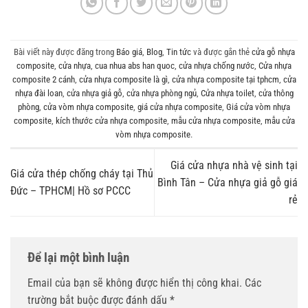
Bài viết này được đăng trong
Báo giá
,
Blog
,
Tin tức
và được gắn thẻ
cửa gỗ nhựa
composite
,
cửa nhựa
,
cua nhua abs han quoc
,
cửa nhựa chống nước
,
Cửa nhựa
composite 2 cánh
,
cửa nhựa composite là gì
,
cửa nhựa composite tại tphcm
,
cửa
nhựa đài loan
,
cửa nhựa giả gỗ
,
cửa nhựa phòng ngủ
,
Cửa nhựa toilet
,
cửa thông
phòng
,
cửa vòm nhựa composite
,
giá cửa nhựa composite
,
Giá cửa vòm nhựa
composite
,
kích thước cửa nhựa composite
,
mẫu cửa nhựa composite
,
mẫu cửa
vòm nhựa composite
.
Giá cửa nhựa nhà vệ sinh tại
Giá cửa thép chống cháy tại Thủ
Bình Tân – Cửa nhựa giả gỗ giá
Đức – TPHCM| Hồ sơ PCCC
rẻ
Để lại một bình luận
Email của bạn sẽ không được hiển thị công khai.
Các
trường bắt buộc được đánh dấu
*