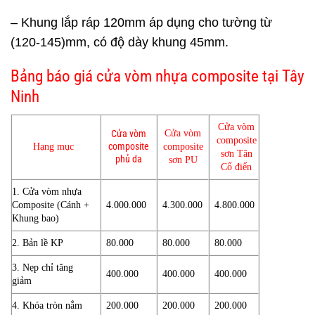
– Khung lắp ráp 120mm áp dụng cho tường từ
(120-145)mm, có độ dày khung 45mm.
Bảng
báo giá cửa vòm nhựa composite
tại Tây
Ninh
Cửa vòm
Cửa vòm
Cửa vòm
composite
Hạng mục
composite
composite
sơn Tân
phủ da
sơn PU
Cổ điển
1.
Cửa vòm nhựa
Composite
(Cánh +
4.000.000
4.300.000
4.800.000
Khung bao)
2. Bản lề KP
80.000
80.000
80.000
3. Nẹp chỉ tăng
400.000
400.000
400.000
giảm
4. Khóa tròn nắm
200.000
200.000
200.000