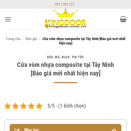
Bỏ
0911.597.127
qua
nội
dung
Trang chủ
/
Báo giá
/
Cửa vòm nhựa composite tại Tây Ninh [Báo giá mới nhất
hiện nay]
BÁO GIÁ
,
BLOG
,
TIN TỨC
Cửa vòm nhựa composite tại Tây Ninh
[Báo giá mới nhất hiện nay]
5/5 - (1 bình chọn)
Mục lục