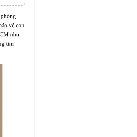
n phòng
 bảo vệ con
PHCM nhu
ng tìm