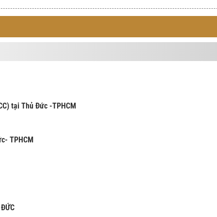
CCC) tại Thủ Đức -TPHCM
Đức- TPHCM
Ủ ĐỨC