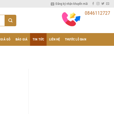
Đăng ký nhận khuyến mãi
0846112727
 GIẢ GỖ
BÁO GIÁ
TIN TỨC
LIÊN HỆ
THƯỚC LỖ BAN