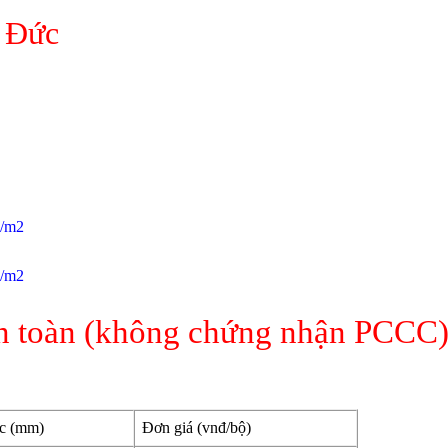
ủ Đức
đ/m2
đ/m2
n toàn (không chứng nhận PCCC) 
ớc (mm)
Đơn giá (vnđ/bộ)