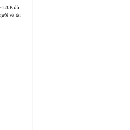
P-120P, đủ
ười và tài