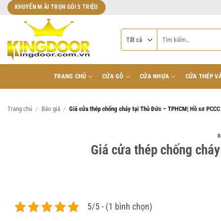
Bỏ
KHUYẾN M ÃI TRỌN GÓI 5 TRIỆU
qua
nội
Tìm
dung
kiếm:
TRANG CHỦ
CỬA GỖ
CỬA NHỰA
CỬA THÉP V
Trang chủ
/
Báo giá
/
Giá cửa thép chống cháy tại Thủ Đức – TPHCM| Hồ sơ PCCC
B
Giá cửa thép chống chá
5/5 - (1 bình chọn)