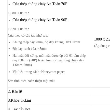
Cửa thép chống cháy
An Toàn 70P
1.680.000đ/m2
Cửa thép chống cháy An Toàn 90P
1.820.000đ/m2
Cửa thép có cấu tạo như sau:
1000 x 2.
Khung thép dày
2mm
, độ dày khung 50x110mm
(Áp dụng c
Độ dày cánh cửa:
45mm
Hai mặt đối xứng, mỗi mặt được ốp bởi 01 tấm thép
dày
0.8mm (70P) hoặc 1mm
(2 mặt tổng chiều dày
1.6mm-2mm)
Vật liệu trong cánh :Honeycom paper
Sơn tĩnh điện hoàn thiện một màu
2. Bản lề
3.Khóa vickini
4. Tay đẩy hơi