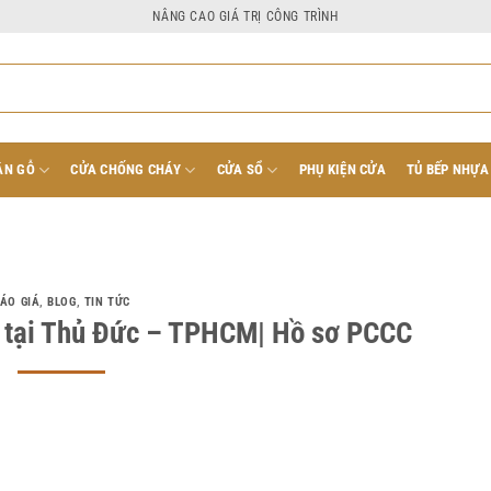
NÂNG CAO GIÁ TRỊ CÔNG TRÌNH
ÂN GỖ
CỬA CHỐNG CHÁY
CỬA SỔ
PHỤ KIỆN CỬA
TỦ BẾP NHỰA
ÁO GIÁ
,
BLOG
,
TIN TỨC
y tại Thủ Đức – TPHCM| Hồ sơ PCCC