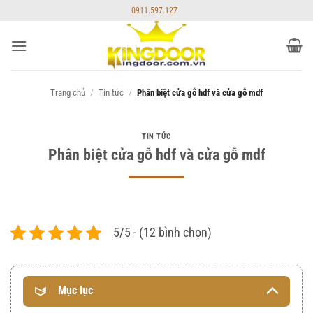
Bỏ
0911.597.127
qua
nội
dung
Trang chủ
/
Tin tức
/
Phân biệt cửa gỗ hdf và cửa gỗ mdf
TIN TỨC
Phân biệt cửa gỗ hdf và cửa gỗ mdf
5/5 - (12 bình chọn)
Mục lục