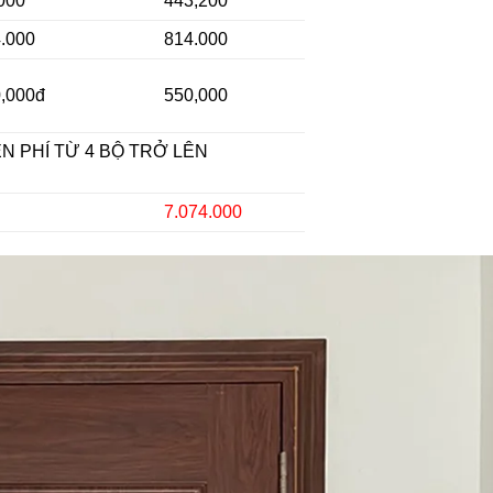
000
443,200
.000
814.000
,000đ
550,000
ỄN PHÍ TỪ 4 BỘ TRỞ LÊN
7.074.000