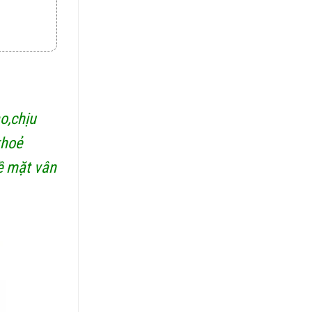
o,chịu
khoẻ
ề mặt vân