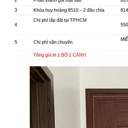
2
Phào thanh giả mặt sau
80,
3
Khóa huy hoàng 8510 – 2 đầu chìa
814
Chi phí lắp đặt tại TPHCM
4
550
MI
5
Chi phí vận chuyển
Tổng giá trị 1 BỘ 1 CÁNH