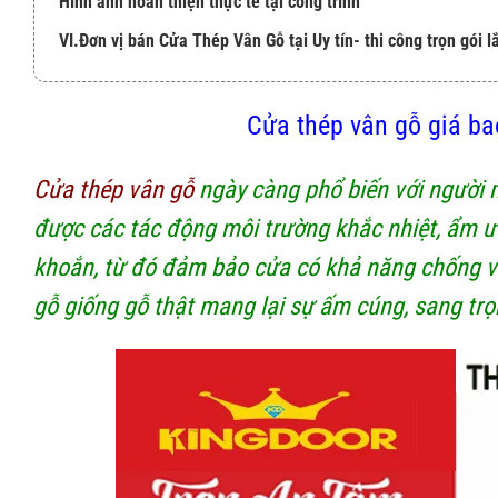
Hình ảnh hoàn thiện thực tế tại công trình
VI.Đơn vị bán Cửa Thép Vân Gỗ tại Uy tín- thi công trọn gói l
Cửa thép vân gỗ giá ba
Cửa thép vân gỗ
ngày càng phổ biến với người m
được các tác động môi trường khắc nhiệt, ẩm ướt
khoắn, từ đó đảm bảo cửa có khả năng chống va
gỗ giống gỗ thật mang lại sự ấm cúng, sang trọ