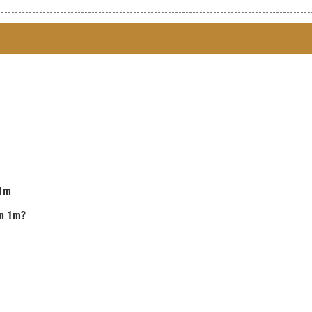
 1m
ền 1m?