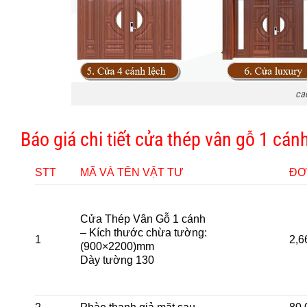
ca
Báo giá chi tiết cửa thép vân gỗ 1 cá
STT
MÃ VÀ TÊN VẬT TƯ
ĐƠ
Cửa Thép Vân Gỗ 1 cánh
– Kích thước chừa tường:
1
2,6
(900×2200)mm
Dày tường 130