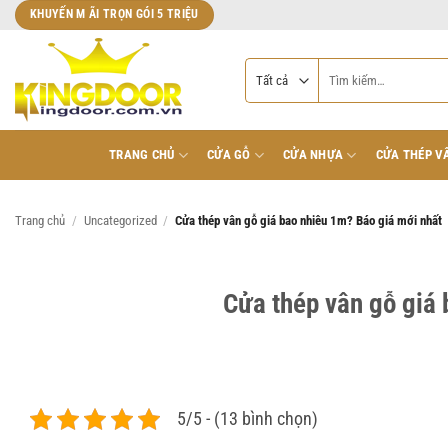
Bỏ
KHUYẾN M ÃI TRỌN GÓI 5 TRIỆU
qua
nội
Tìm
dung
kiếm:
TRANG CHỦ
CỬA GỖ
CỬA NHỰA
CỬA THÉP V
Trang chủ
/
Uncategorized
/
Cửa thép vân gỗ giá bao nhiêu 1m? Báo giá mới nhất
Cửa thép vân gỗ giá 
5/5 - (13 bình chọn)