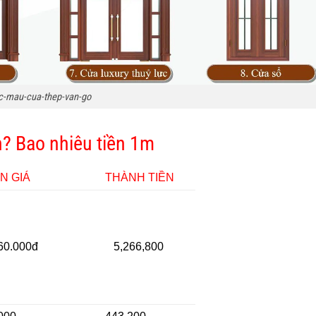
c-mau-cua-thep-van-go
nh? Bao nhiêu tiền 1m
N GIÁ
THÀNH TIỀN
60.000đ
5,266,800