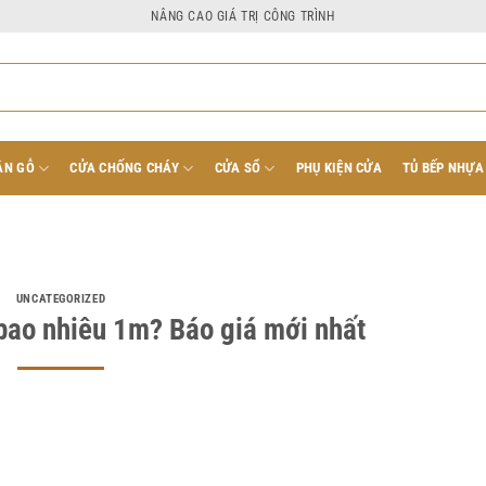
NÂNG CAO GIÁ TRỊ CÔNG TRÌNH
ÂN GỖ
CỬA CHỐNG CHÁY
CỬA SỔ
PHỤ KIỆN CỬA
TỦ BẾP NHỰA
UNCATEGORIZED
bao nhiêu 1m? Báo giá mới nhất