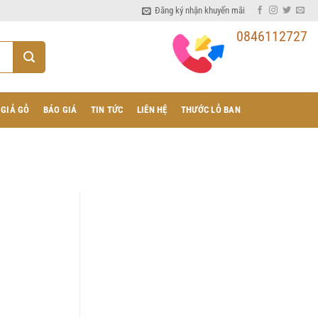
Đăng ký nhận khuyến mãi
0846112727
 GIẢ GỖ
BÁO GIÁ
TIN TỨC
LIÊN HỆ
THƯỚC LỖ BAN