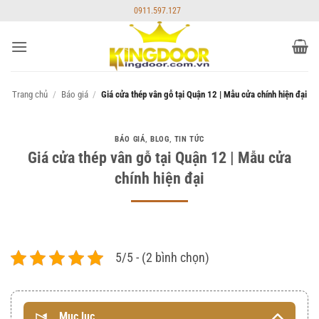
Bỏ
0911.597.127
qua
nội
dung
Trang chủ
/
Báo giá
/
Giá cửa thép vân gỗ tại Quận 12 | Mẫu cửa chính hiện đại
BÁO GIÁ
,
BLOG
,
TIN TỨC
Giá cửa thép vân gỗ tại Quận 12 | Mẫu cửa
chính hiện đại
5/5 - (2 bình chọn)
Mục lục