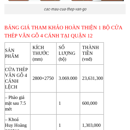
cac-mau-cua-thep-van-go
BẢNG GIÁ THAM KHẢO HOÀN THIỆN 1 BỘ CỬA
THÉP VÂN GỖ 4 CÁNH TẠI QUẬN 12
KÍCH
SỐ
THÀNH
SẢN
THƯỚC
LƯỢNG
TIỀN
PHẨM
(mm)
(bộ)
(vnđ)
CỬA THÉP
VÂN GỖ 4
2800×2750
3.069.000
23,631,30
0
CÁNH
LỆCH
– Phào giả
mặt sau 7.5
1
600,000
mét
– Khoá
Huy Hoàng
1
1,303,000