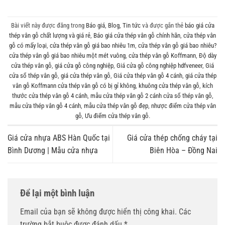
Bài viết này được đăng trong
Báo giá
,
Blog
,
Tin tức
và được gắn thẻ
báo giá cửa
thép vân gỗ chất lượng và giá rẻ
,
Báo giá cửa thép vân gỗ chính hãn
,
cửa thép vân
gỗ có mấy loại
,
cửa thép vân gỗ giá bao nhiêu 1m
,
cửa thép vân gỗ giá bao nhiêu?
cửa thép vân gỗ giá bao nhiêu một mét vuông
,
cửa thép vân gỗ Koffmann
,
Độ dày
cửa thép vân gỗ
,
giá cửa gỗ công nghiệp
,
Giá cửa gỗ công nghiệp hdfveneer
,
Giá
cửa sổ thép vân gỗ
,
giá cửa thép vân gỗ
,
Giá cửa thép vân gỗ 4 cánh
,
giá cửa thép
vân gỗ Koffmann cửa thép vân gỗ có bị gỉ không
,
khuông cửa thép vân gỗ
,
kích
thước cửa thép vân gỗ 4 cánh
,
mẫu cửa thép vân gỗ 2 cánh cửa sổ thép vân gỗ
,
mẫu cửa thép vân gỗ 4 cánh
,
mẫu cửa thép vân gỗ đẹp
,
nhược điểm cửa thép vân
gỗ
,
Ưu điểm cửa thép vân gỗ
.
Giá cửa nhựa ABS Hàn Quốc tại
Giá cửa thép chống cháy tại
Bình Dương | Mẫu cửa nhựa
Biên Hòa – Đồng Nai
Để lại một bình luận
Email của bạn sẽ không được hiển thị công khai.
Các
trường bắt buộc được đánh dấu
*