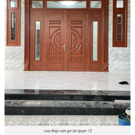
cua-thep-van-go-tai-quan-12