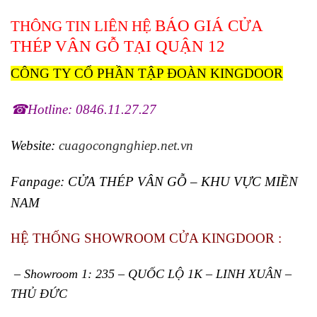
BÁO
GIÁ CỬA
THÔNG TIN LIÊN HỆ
THÉP VÂN GỖ
TẠI QUẬN 12
CÔNG TY CỔ PHẦN TẬP ĐOÀN KINGDOOR
☎Hotline: 0846.11.27.27
Website:
cuagocongnghiep.net.vn
Fanpage:
CỬA THÉP VÂN GỖ – KHU VỰC MIỀN
NAM
HỆ THỐNG SHOWROOM CỬA KINGDOOR :
– Showroom 1: 235 – QUỐC LỘ 1K – LINH XUÂN –
THỦ ĐỨC