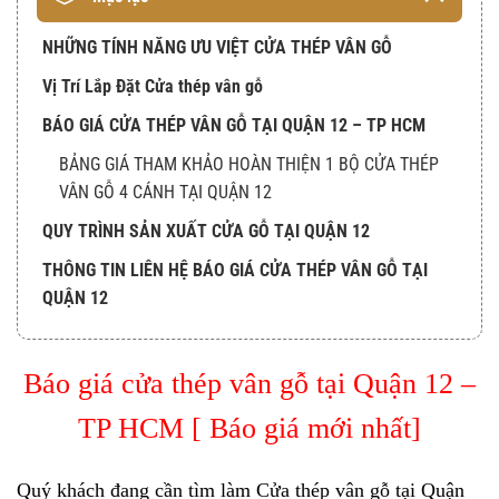
NHỮNG TÍNH NĂNG ƯU VIỆT CỬA THÉP VÂN GỖ
Vị Trí Lắp Đặt Cửa thép vân gỗ
BÁO GIÁ CỬA THÉP VÂN GỖ TẠI QUẬN 12 – TP HCM
BẢNG GIÁ THAM KHẢO HOÀN THIỆN 1 BỘ CỬA THÉP
VÂN GỖ 4 CÁNH TẠI QUẬN 12
QUY TRÌNH SẢN XUẤT CỬA GỖ TẠI QUẬN 12
THÔNG TIN LIÊN HỆ BÁO GIÁ CỬA THÉP VÂN GỖ TẠI
QUẬN 12
Báo giá cửa thép vân gỗ tại Quận 12 –
TP HCM [ Báo giá mới nhất]
Quý khách đang cần tìm làm
Cửa thép vân gỗ
tại Quận