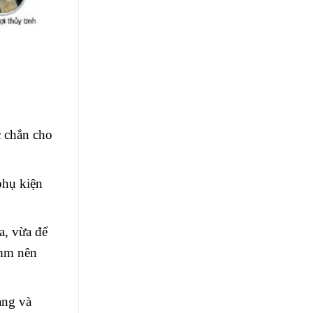
c chắn cho
phụ kiện
a, vừa để
0mm nên
àng và