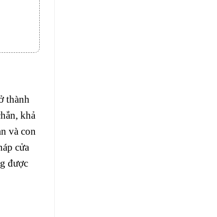
ở thành
chắn, khả
ản và con
háp cửa
ng được