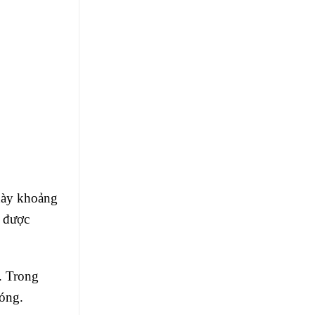
 dày khoảng
g được
. Trong
nóng.