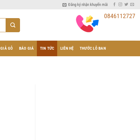
Đăng ký nhận khuyến mãi
0846112727
 GIẢ GỖ
BÁO GIÁ
TIN TỨC
LIÊN HỆ
THƯỚC LỖ BAN