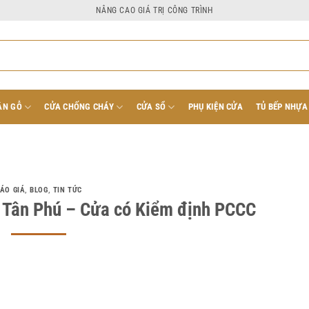
NÂNG CAO GIÁ TRỊ CÔNG TRÌNH
ÂN GỖ
CỬA CHỐNG CHÁY
CỬA SỔ
PHỤ KIỆN CỬA
TỦ BẾP NHỰA
ÁO GIÁ
,
BLOG
,
TIN TỨC
i Tân Phú – Cửa có Kiểm định PCCC