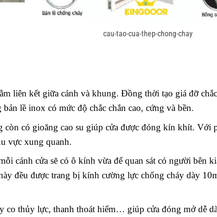
cau-tao-cua-thep-chong-chay
hằm liên kết giữa cánh và khung. Đồng thời tạo giá đỡ chắ
g bản lề inox có mức độ chắc chắn cao, cứng và bền.
g còn có gioăng cao su giúp cửa được đóng kín khít. Với 
hu vực xung quanh.
mỗi cánh cửa sẽ có ô kính vừa để quan sát có người bên ki
 này đều được trang bị kính cường lực chống cháy dày 1
ay co thủy lực, thanh thoát hiểm… giúp cửa đóng mở dễ d